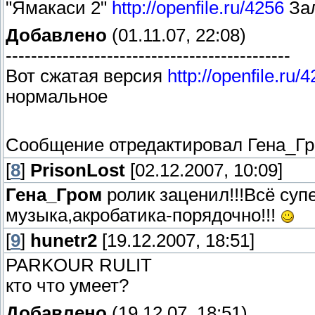
"Ямакаси 2"
http://openfile.ru/4256
Зал
Добавлено
(01.11.07, 22:08)
---------------------------------------------
Вот сжатая версия
http://openfile.ru/
нормальное
Сообщение отредактировал
Гена_Г
[
8
]
PrisonLost
[02.12.2007, 10:09]
Гена_Гром
ролик заценил!!!Всё суп
музыка,акробатика-порядочно!!!
[
9
]
hunetr2
[19.12.2007, 18:51]
PARKOUR RULIT
кто что умеет?
Добавлено
(19.12.07, 18:51)