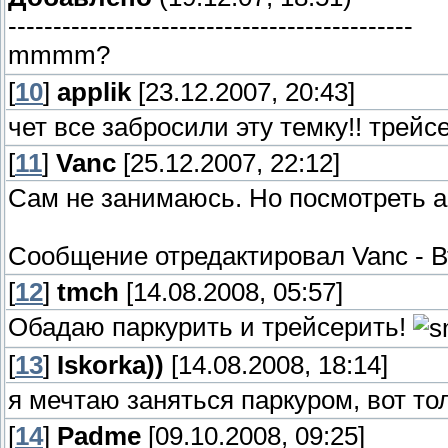
---------------------------------------------
mmmm?
[
10
]
applik
[23.12.2007, 20:43]
чет все забросили эту темку!! трейс
[
11
]
Vanc
[25.12.2007, 22:12]
Сам не занимаюсь. Но посмотреть а 
Сообщение отредактировал
Vanc
-
В
[
12
]
tmch
[14.08.2008, 05:57]
Обадаю паркурить и трейсерить!
[
13
]
Iskorka))
[14.08.2008, 18:14]
я мечтаю заняться паркуром, вот тол
[
14
]
Padme
[09.10.2008, 09:25]