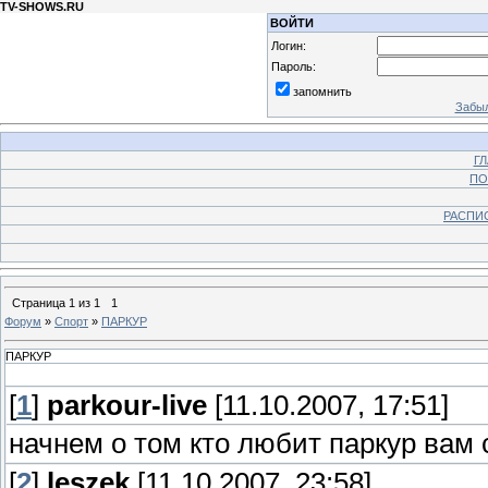
TV-SHOWS.RU
ВОЙТИ
Логин:
Пароль:
запомнить
Забыл
Г
ПО
РАСПИ
Страница
1
из
1
1
Форум
»
Спорт
»
ПАРКУР
ПАРКУР
[
1
]
parkour-live
[11.10.2007, 17:51]
начнем о том кто любит паркур вам
[
2
]
leszek
[11.10.2007, 23:58]