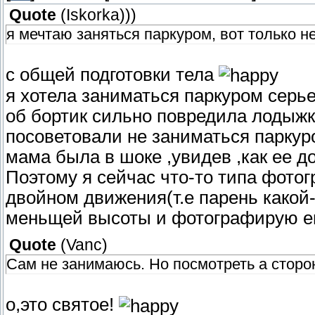
Quote
(
Iskorka))
)
я мечтаю заняться паркуром, вот только не 
с общей подготовки тела
я хотела заниматься паркуром серье
об бортик сильно повредила лодыж
посоветовали не заниматься паркур
мама была в шоке ,увидев ,как ее до
Поэтому я сейчас что-то типа фото
двойном движения(т.е парень какой
меньщей высоты и фотографирую е
Quote
(
Vanc
)
Сам не занимаюсь. Но посмотреть а сторон
о,это святое!