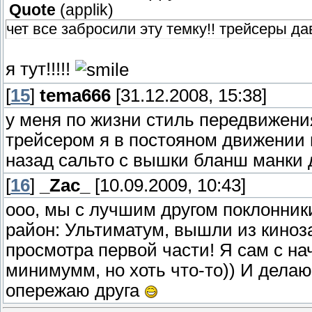
Quote
(
applik
)
чет все забросили эту темку!! трейсеры да
я тут!!!!!
[
15
]
tema666
[31.12.2008, 15:38]
у меня по жизни стиль передвижения
трейсером я в постояном движении 
назад сальто с вышки бланш манки де
[
16
]
_Zac_
[10.09.2009, 10:43]
ооо, мы с лучшим другом поклонник
район: Ультиматум, вышли из киноз
просмотра первой части! Я сам с на
минимумм, но хоть что-то)) И делаю
опережаю друга