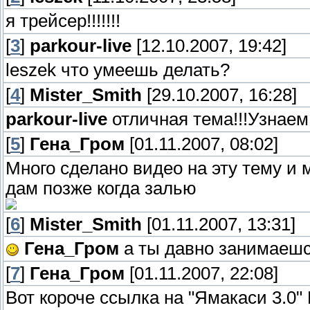
я трейсер!!!!!!!
[
3
]
parkour-live
[12.10.2007, 19:42]
leszek что умеешь делать?
[
4
]
Mister_Smith
[29.10.2007, 16:28]
parkour-live
отличная тема!!!Узнаем
[
5
]
Гена_Гром
[01.11.2007, 08:02]
Много сделано видео на эту тему и
дам позже когда залью
[
6
]
Mister_Smith
[01.11.2007, 13:31]
Гена_Гром
а ты давно занимаеш
[
7
]
Гена_Гром
[01.11.2007, 22:08]
Вот короче ссылка на "Ямакаси 3.0