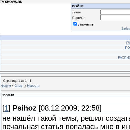
TV-SHOWS.RU
ВОЙТИ
Логин:
Пароль:
запомнить
Забыл
Г
ПО
РАСПИ
Страница
1
из
1
1
Форум
»
Спорт
»
Новости
Новости
[
1
]
Psihoz
[08.12.2009, 22:58]
не нашёл такой темы, решил создать
печальная статья попалась мне в ин