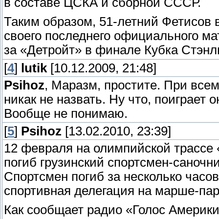
в составе ЦСКА и сборной СССР.
Таким образом, 51-летний Фетисов в
своего последнего официального мат
за «Детройт» в финале Кубка Стэнл
[
4
]
lutik
[10.12.2009, 21:48]
Psihoz
, Маразм, простите. При все
никак не назвать. Ну что, поиграет 
Вообще не понимаю.
[
5
]
Psihoz
[13.02.2010, 23:39]
12 февраля на олимпийской трассе 
погиб грузинский спортсмен-саночн
Спортсмен погиб за несколько часов
спортивная делегация на марше-па
Как сообщает радио «Голос Америки