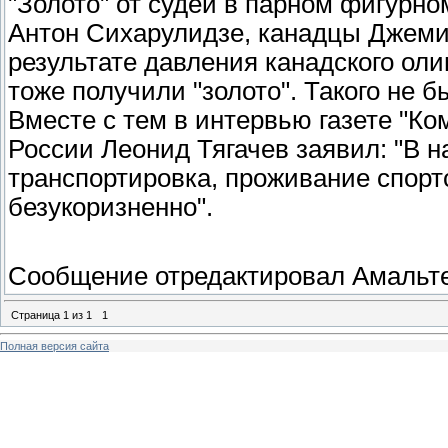
"Золото" от судей в парном фигурн
Антон Сихарулидзе, канадцы Джеми 
результате давления канадского ол
тоже получили "золото". Такого не б
Вместе с тем в интервью газете "К
России Леонид Тягачев заявил: "В 
транспортировка, проживание спорт
безукоризненно".
Сообщение отредактировал
Амальт
Страница
1
из
1
1
Полная версия сайта