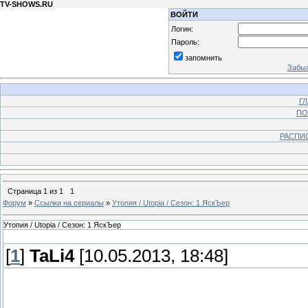
TV-SHOWS.RU
ВОЙТИ
Логин:
Пароль:
запомнить
Забыл
Г
ПО
РАСПИ
Страница
1
из
1
1
Форум
»
Ссылки на сериалы
»
Утопия / Utopia / Сезон: 1 ЯскЪер
Утопия / Utopia / Сезон: 1 ЯскЪер
[
1
]
TaLi4
[10.05.2013, 18:48]