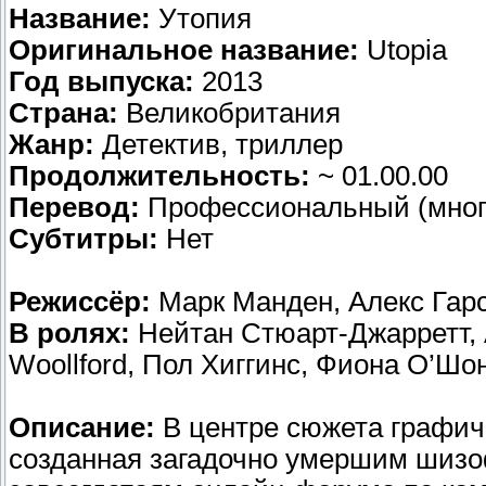
Название:
Утопия
Оригинальное название:
Utopia
Год выпуска:
2013
Страна:
Великобритания
Жанр:
Детектив, триллер
Продолжительность:
~ 01.00.00
Перевод:
Профессиональный (много
Субтитры:
Нет
Режиссёр:
Марк Манден, Алекс Гар
В ролях:
Нейтан Стюарт-Джарретт, А
Woollford, Пол Хиггинс, Фиона О’Шо
Описание:
В центре сюжета графиче
созданная загадочно умершим шизоф