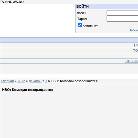
TV-SHOWS.RU
ВОЙТИ
Логин:
Пароль:
запомнить
Забыл
Г
ПО
РАСПИ
Главная
»
2012
»
Декабрь
»
1
» HBO: Комедии возвращаются
HBO: Комедии возвращаются