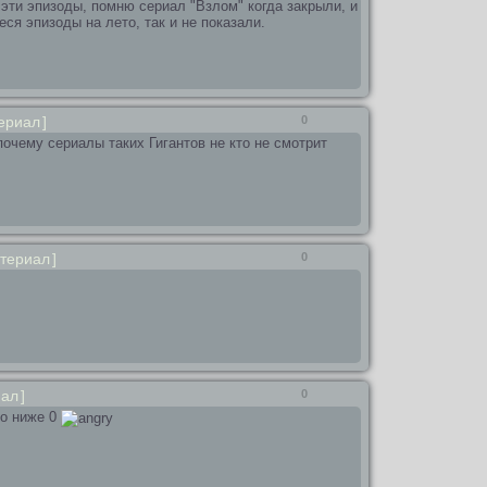
эти эпизоды, помню сериал "Взлом" когда закрыли, и
ся эпизоды на лето, так и не показали.
ериал
]
0
очему сериалы таких Гигантов не кто не смотрит
териал
]
0
иал
]
0
ло ниже 0