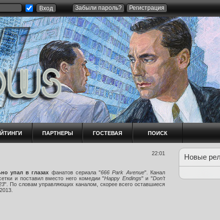
Забыли пароль?
Регистрация
ЕЙТИНГИ
ПАРТНЕРЫ
ГОСТЕВАЯ
ПОИСК
22:01
Новые ре
ьно упал
в глазах
фанатов сериала "
666 Park Avenue
". Канал
сетки и поставил вместо него комедии "
Happy Endings
" и "
Don’t
23
". По словам управляющих каналом, скорее всего оставшиеся
2013.