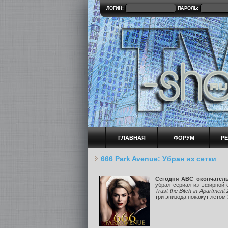
ЛОГИН:
ПАРОЛЬ:
ГЛАВНАЯ
ФОРУМ
Р
666 Park Avenue: Убран из сетки
Сегодня ABC окончател
убрал сериал из эфирной 
Trust the Bitch in Apartment 
три эпизода покажут летом 