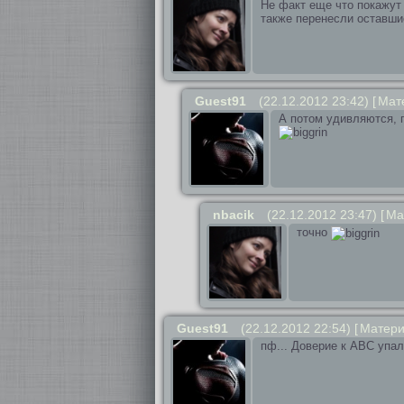
Не факт еще что покажут 
также перенесли оставшие
Guest91
(22.12.2012 23:42)
[
Мат
А потом удивляются, п
nbacik
(22.12.2012 23:47)
[
Ма
точно
Guest91
(22.12.2012 22:54)
[
Матер
пф... Доверие к ABC упа