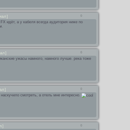
иал
]
0
FX идёт, а у кабеля всегда аудитория ниже по
и.
ал
]
0
иканские ужасы намного, намного лучше. река тоже
ал
]
0
 наскучило смотреть, а отель мне интересно.
л
]
0