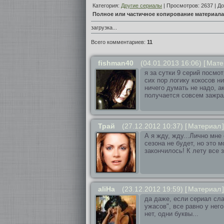
Категория:
Другие сериалы
| Просмотров: 2637 | Д
Полное или частичное копирование материала 
загрузка...
Всего комментариев:
11
fishman40
(04.01.2013 16:06)
[
Мате
я за сутки 9 серий посмо
сих пор логику кокосов ни
ничего думать не надо, а
получается совсем зажр
Трай
(27.12.2012 10:37)
[
Материал
]
А я жду, жду...Лично мне 
сезона не будет, но это 
закончилось! К лету все 
aliHa
(23.12.2012 19:59)
[
Материал
]
да даже, если сериал сл
ужасов", все равно у него
нет, одни буквы...