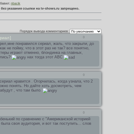
обавил:
nbacik
без указания ссылки на tv-shows.ru запрещено.
Порядок вывода комментариев:
риал
]
0
трел,мне понравился сериал, жаль, что закрыли, до
как не пойму, что в этот раз не так? все понятно,
ктеры играют отменно, блондинка на главных,
ались?
нах тогда этот АВС
0
сериал нравится . Огорчилась, когда узнала, что 2
можно понять. Но дайте хоть досмотреть, чем
забудут , что там было.
0
абенький по сравнению с "Американской историей
 была своя аудитория, и вот так поступить... слов